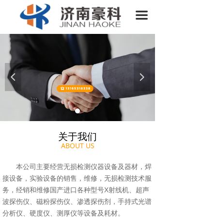
首页
끀
关于我们
产品介绍
新闻中心
넳
넲
售后服务
联系我们
关于我们
ABOUT US
本公司主要经营无损检测仪器设备及器材，焊
接设备，实验设备的销售，维修，无损检测技术服
务，经销和维修国产进口各种型号X射线机、超声
波探伤仪、磁粉探伤仪、渗透探伤剂，手持式光谱
分析仪、硬度仪、测厚仪等设备及耗材。