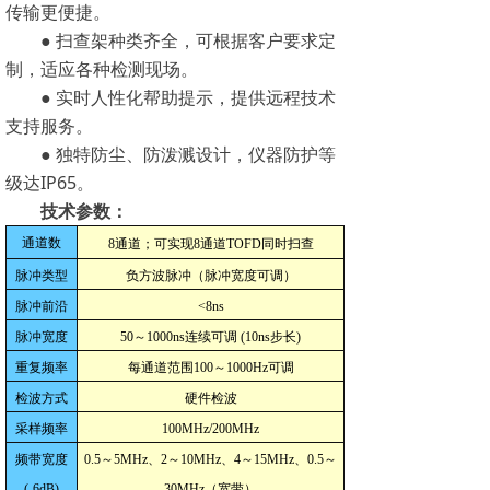
传输更便捷。
● 扫查架种类齐全，可根据客户要求定
制，适应各种检测现场。
● 实时人性化帮助提示，提供远程技术
支持服务。
● 独特防尘、防泼溅设计，仪器防护等
级达IP65。
技术参数：
通道数
8通道；可实现8通道TOFD同时扫查
脉冲类型
负方波脉冲（脉冲宽度可调）
脉冲前沿
<8ns
脉冲宽度
50～1000ns连续可调 (10ns步长)
重复频率
每通道范围100～1000Hz可调
检波方式
硬件检波
采样频率
100MHz/200MHz
频带宽度
0.5～5MHz、2～10MHz、4～15MHz、0.5～
(-6dB)
30MHz（宽带）