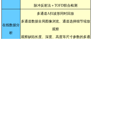
脉冲反射法＋TOFD联合检测
多通道A扫波形同时回放
多通道数据全局图像浏览、通道选择细节缩放
在线数据分
观察
析
观察缺陷长度、深度、高度等尺寸参数的多通
道联合定量分析
多通道A扫波形同时回放
多通道数据全局图像浏览、通道选择细节缩放
观察
离线数据分
缺陷长度、深度、高度等尺寸参数的多通道联
析
合定量分析
具有图像增强，直通波处理，信号降噪，合成
孔径聚焦（SAFT
）
,
超声CT,三维缺陷定位等功能
可根据4730.10-2015标准报告格式生成检测报
数据报告
告