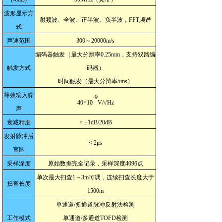
波形显示方
射频波、全波、正半波、负半波，FFT频谱
式
声速范围
300～20000m/s
编码器触发（最大分辨率0.25mm，支持双路编
触发方式
码器）
时间触发（最大分辩率5ms）
等效输入噪
-9
40×10
V/√Hz
声
衰减精度
< ±1dB/20dB
发射脉冲后
< 2μs
盲区
采样深度
原始数据完全记录，采样深度4096点
单次最大扫查1～3m可调，连续扫查长度大于
扫查长度
1500m
单通道/多通道脉冲反射法检测
工作模式
单通道/多通道TOFD检测