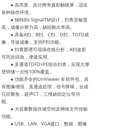
● 高亮度、高分辨率真彩触摸屏，适应
各种操作环境。
● 独特的i-SignalTM设计，扫查灵敏度
高，成像分辨力高，缺陷检出率高。
● 具备A扫、B扫、C扫、D扫、TOFD成
像，导波成像，支持P扫功能。
● 扫查图谱可现场在线分析，A扫波形
可同步回放，便捷实用。
● 多通道TOFD+PE组合扫查，实现大厚
壁焊缝一次性100%覆盖。
● 功能齐全的UniViewer ® 软件包，具
有图像增强，直通波处理，信号降噪，合成
孔径聚焦，超声CT，三维缺陷定位等功
能。
● 大容量数据存储空间及网络文件传输
功能。
● USB、LAN、VGA接口，数据、图像